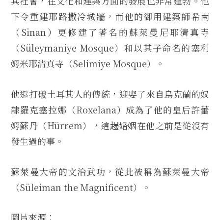
其社會，在文化和建築方面的發展也非常蓬勃。他
下令重建耶路撒冷城牆，而他的御用建築師希南
（Sinan）更修建了著名的蘇萊曼尼耶清真寺
（Süleymaniye Mosque）和以其子命名的塞利
姆米耶清真寺（Selimiye Mosque）。
他還打破土耳其人的傳統，迎娶了來自烏克蘭的奴
隸羅克塞拉娜（Roxelana）成為了他的皇后許蕾
姆蘇丹（Hürrem），這䞶婚姻在他之前是從沒有
發生過的事。
蘇萊曼大帝的文治武功，從此被稱為蘇萊曼大帝
（Süleiman the Magnificent）。
圖片來源：