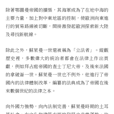
除著鄂圖曼帝國的擴張，其海軍成為了在地中海的
主要力量，加上對中東地區的控制，使歐洲向東進
行的貿易路線被切斷，間接激發起歐洲探索新大陸
及尋找新航線。
除此之外，蘇萊曼一世還被稱為「立法者」。縱觀
歷史裡，多數偉大的統治者都會在法律上作出貢
獻，例如拜占庭帝國的查士丁尼大帝，及後來法國
的拿破崙一世。蘇萊曼一世也不例外，他進行了帝
國內的法律體制改革，編纂的法典成為了帝國在後
來數個世紀的法律之本。
向外國力強勢，向內法制完善，蘇萊曼時期的土耳