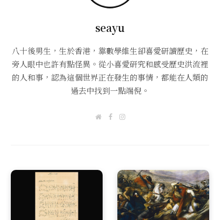
seayu
八十後男生，生於香港，靠數學維生卻喜愛研讀歷史，在
旁人眼中也許有點怪異。從小喜愛研究和感受歷史洪流裡
的人和事，認為這個世界正在發生的事情，都能在人類的
過去中找到一點端倪。
W
F
I
e
a
n
b
c
s
s
e
t
i
b
a
t
o
g
e
o
r
k
a
m