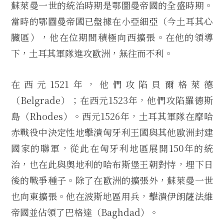
蘇萊曼一世的統治時期是鄂圖曼帝國的全盛時期。
當時的鄂圖曼帝國已盤據在小亞細亞（今土耳其心
臟區），他在位期間積極向西擴張。在他的領導
下，土耳其軍隊進攻歐洲，無往而不利。
在西元1521年，他們攻陷貝爾格萊德
（Belgrade）；在西元1523年，他們攻陷羅德斯
島（Rhodes）。西元1526年，土耳其軍隊在摩哈
赤戰役中決定性地擊潰匈牙利王國與其他歐洲封建
國家的聯軍，從此在匈牙利地區展開150年的統
治，也在此與奧地利的哈布斯堡王朝對恃，埋下日
後的戰爭種子。除了在歐洲的擴張外，蘇萊曼一世
也向東擴張。他在波斯地區用兵，擊潰伊朗薩法維
帝國並佔領了巴格達（Baghdad）。