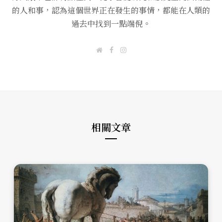
的人和事，認為這個世界正在發生的事情，都能在人類的
過去中找到一點端倪。
W
F
I
e
a
n
b
c
s
s
e
t
i
b
a
t
o
g
e
o
r
k
a
m
相關文章