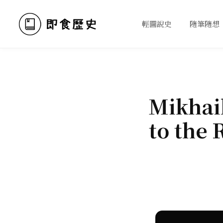
輕圖說史
隨筆隨想
Mikhai
to the 