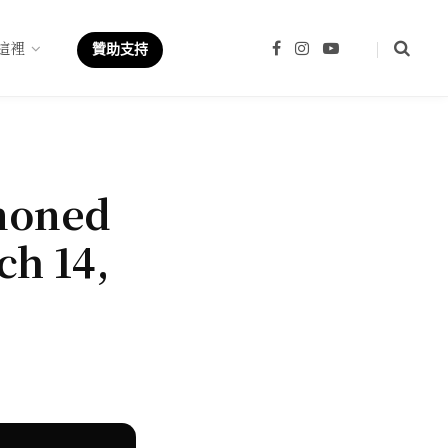
這裡
F
I
Y
贊助支持
a
n
o
c
s
u
e
t
T
b
a
u
o
g
b
o
r
e
k
a
m
moned
ch 14,