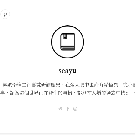
seayu
，靠數學維生卻喜愛研讀歷史，在旁人眼中也許有點怪異。從小
事，認為這個世界正在發生的事情，都能在人類的過去中找到一
W
F
I
e
a
n
b
c
s
s
e
t
i
b
a
t
o
g
e
o
r