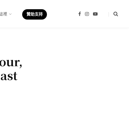
這裡
F
I
Y
贊助支持
a
n
o
c
s
u
e
t
T
b
a
u
o
g
b
o
r
e
k
a
m
our,
ast