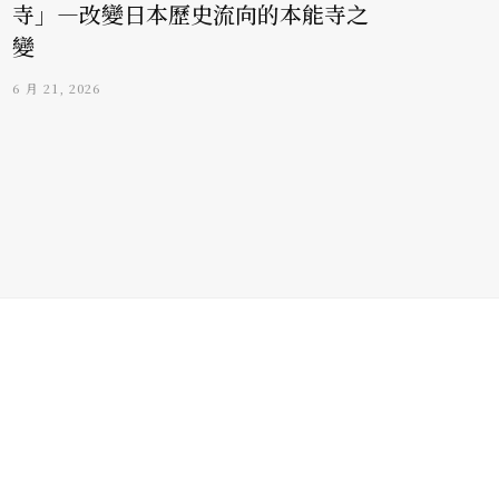
寺」—改變日本歷史流向的本能寺之
變
6 月 21, 2026