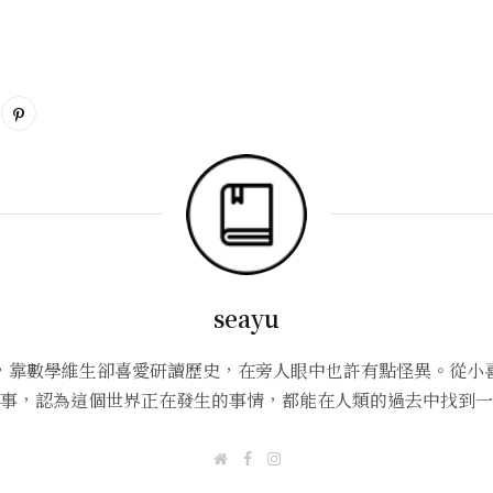
seayu
，靠數學維生卻喜愛研讀歷史，在旁人眼中也許有點怪異。從小
事，認為這個世界正在發生的事情，都能在人類的過去中找到一
W
F
I
e
a
n
b
c
s