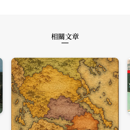
s
e
t
i
b
a
t
o
g
e
o
r
k
a
m
相關文章