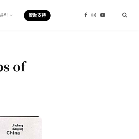
這裡
F
I
Y
贊助支持
a
n
o
c
s
u
e
t
T
b
a
u
o
g
b
o
r
e
k
a
m
s of