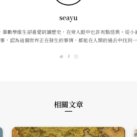
seayu
，靠數學維生卻喜愛研讀歷史，在旁人眼中也許有點怪異。從小
事，認為這個世界正在發生的事情，都能在人類的過去中找到一
W
F
I
e
a
n
b
c
s
s
e
t
i
b
a
t
o
g
e
o
r
k
a
m
相關文章