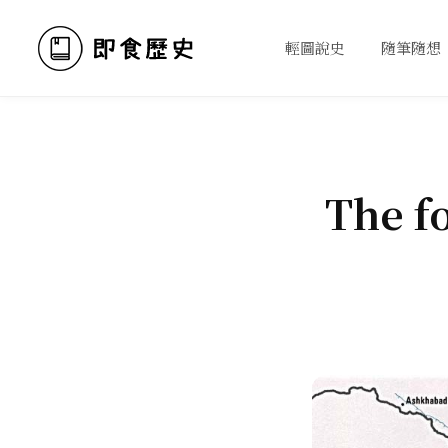
輕圖說史
隨筆隨想
The f