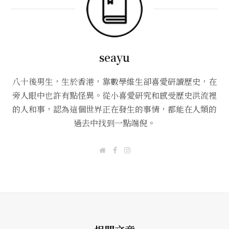
seayu
八十後男生，生於香港，靠數學維生卻喜愛研讀歷史，在
旁人眼中也許有點怪異。從小喜愛研究和感受歷史洪流裡
的人和事，認為這個世界正在發生的事情，都能在人類的
過去中找到一點端倪。
W
F
I
e
a
n
b
c
s
s
e
t
i
b
a
t
o
g
e
o
r
k
a
m