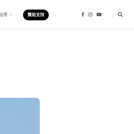
這裡
F
I
Y
贊助支持
a
n
o
c
s
u
e
t
T
b
a
u
o
g
b
o
r
e
k
a
m