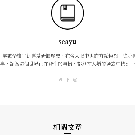
seayu
，靠數學維生卻喜愛研讀歷史，在旁人眼中也許有點怪異。從小
事，認為這個世界正在發生的事情，都能在人類的過去中找到一
W
F
I
e
a
n
b
c
s
s
e
t
i
b
a
t
o
g
e
o
r
k
a
m
相關文章