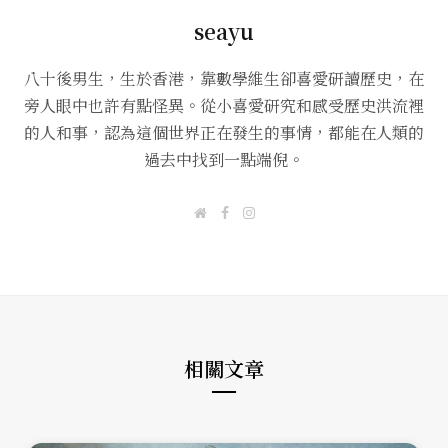
seayu
八十後男生，生於香港，靠數學維生卻喜愛研讀歷史，在
旁人眼中也許有點怪異。從小喜愛研究和感受歷史洪流裡
的人和事，認為這個世界正在發生的事情，都能在人類的
過去中找到一點端倪。
W
F
I
e
a
n
b
c
s
s
e
t
i
b
a
t
o
g
e
o
r
k
a
m
相關文章