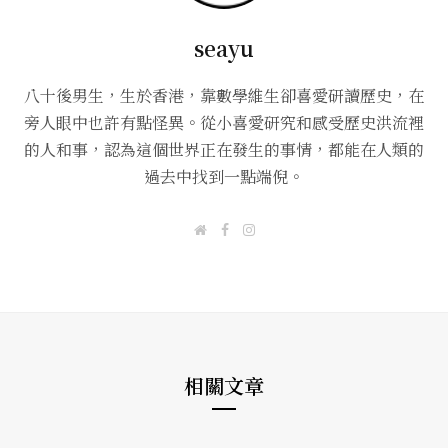
seayu
八十後男生，生於香港，靠數學維生卻喜愛研讀歷史，在
旁人眼中也許有點怪異。從小喜愛研究和感受歷史洪流裡
的人和事，認為這個世界正在發生的事情，都能在人類的
過去中找到一點端倪。
W
F
I
e
a
n
b
c
s
s
e
t
i
b
a
t
o
g
e
o
r
k
a
m
相關文章