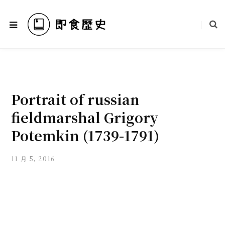
Portrait of russian
fieldmarshal Grigory
Potemkin (1739-1791)
11 月 5, 2016