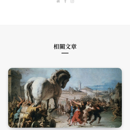
W
F
I
e
a
n
b
c
s
s
e
t
i
b
a
t
o
g
e
o
r
k
a
m
相關文章