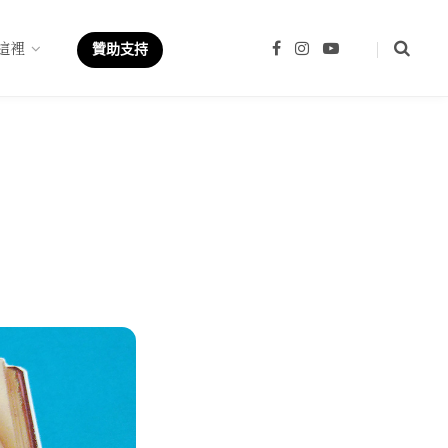
這裡
F
I
Y
贊助支持
a
n
o
c
s
u
e
t
T
b
a
u
o
g
b
o
r
e
k
a
m