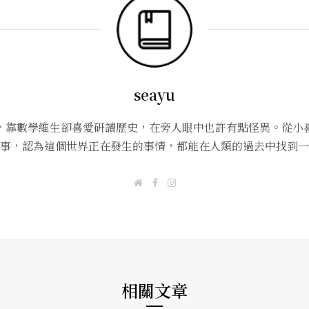
seayu
，靠數學維生卻喜愛研讀歷史，在旁人眼中也許有點怪異。從小
事，認為這個世界正在發生的事情，都能在人類的過去中找到一
W
F
I
e
a
n
b
c
s
s
e
t
i
b
a
t
o
g
e
o
r
k
a
m
相關文章