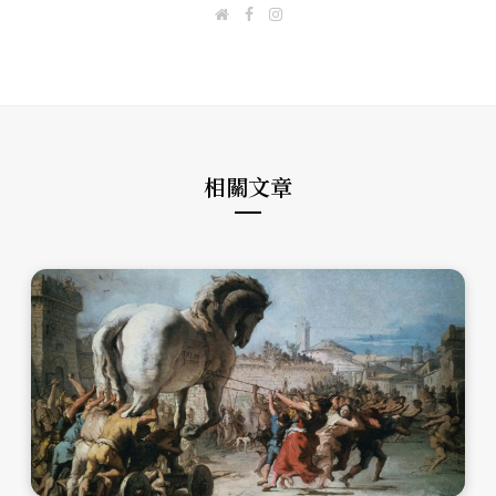
W
F
I
e
a
n
b
c
s
s
e
t
i
b
a
t
o
g
e
o
r
k
a
m
相關文章