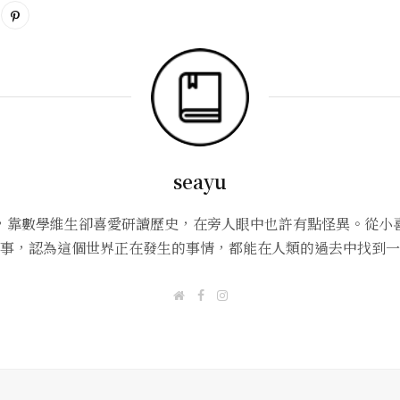
seayu
，靠數學維生卻喜愛研讀歷史，在旁人眼中也許有點怪異。從小
事，認為這個世界正在發生的事情，都能在人類的過去中找到一
W
F
I
e
a
n
b
c
s
s
e
t
i
b
a
t
o
g
e
o
r
k
a
m