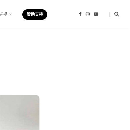
這裡
F
I
Y
贊助支持
a
n
o
c
s
u
e
t
T
b
a
u
o
g
b
o
r
e
k
a
m