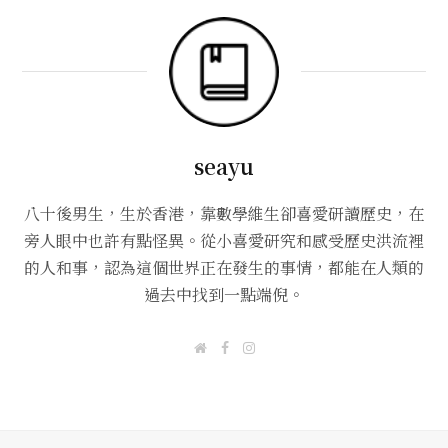
seayu
八十後男生，生於香港，靠數學維生卻喜愛研讀歷史，在
旁人眼中也許有點怪異。從小喜愛研究和感受歷史洪流裡
的人和事，認為這個世界正在發生的事情，都能在人類的
過去中找到一點端倪。
W
F
I
e
a
n
b
c
s
s
e
t
i
b
a
t
o
g
e
o
r
k
a