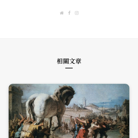
W
F
I
e
a
n
b
c
s
s
e
t
i
b
a
t
o
g
e
o
r
k
a
m
相關文章