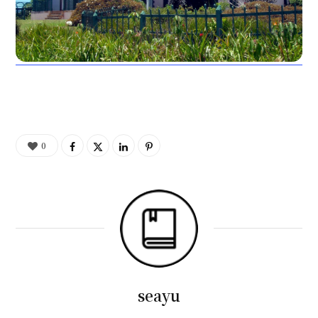
0
seayu