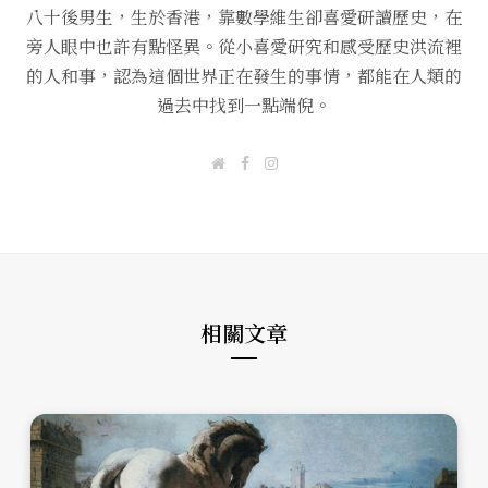
八十後男生，生於香港，靠數學維生卻喜愛研讀歷史，在
旁人眼中也許有點怪異。從小喜愛研究和感受歷史洪流裡
的人和事，認為這個世界正在發生的事情，都能在人類的
過去中找到一點端倪。
W
F
I
e
a
n
b
c
s
s
e
t
i
b
a
t
o
g
e
o
r
k
a
m
相關文章