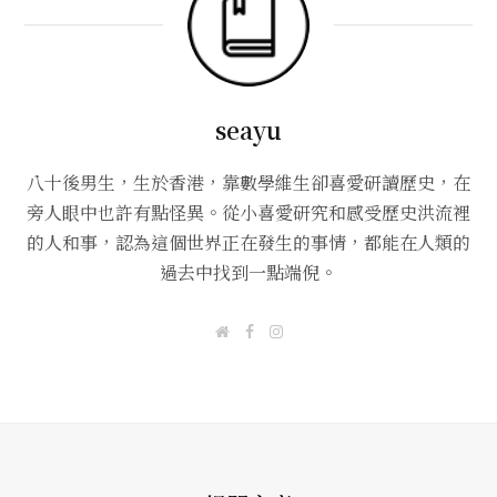
seayu
八十後男生，生於香港，靠數學維生卻喜愛研讀歷史，在
旁人眼中也許有點怪異。從小喜愛研究和感受歷史洪流裡
的人和事，認為這個世界正在發生的事情，都能在人類的
過去中找到一點端倪。
W
F
I
e
a
n
b
c
s
s
e
t
i
b
a
t
o
g
e
o
r
k
a
m