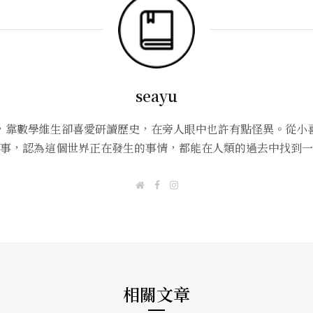
seayu
，靠數學維生卻喜愛研讀歷史，在旁人眼中也許有點怪異。從小
事，認為這個世界正在發生的事情，都能在人類的過去中找到一
W
F
I
e
a
n
b
c
s
s
e
t
i
b
a
t
o
g
e
o
r
k
a
m
相關文章