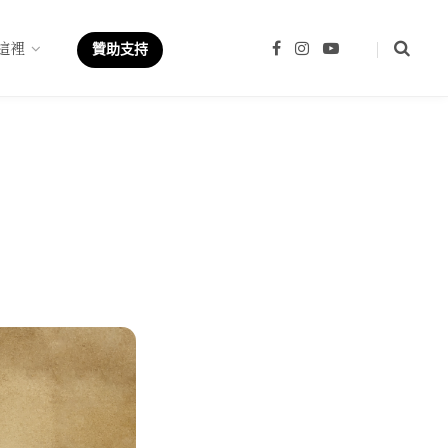
這裡
F
I
Y
贊助支持
a
n
o
c
s
u
e
t
T
b
a
u
o
g
b
o
r
e
k
a
m