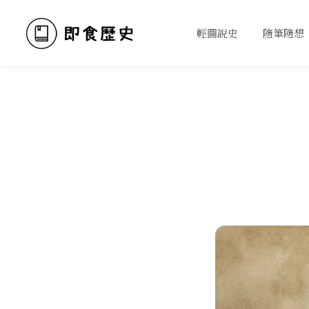
輕圖說史
隨筆隨想