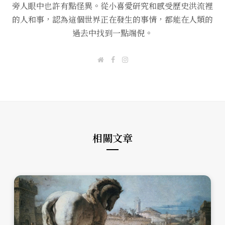
旁人眼中也許有點怪異。從小喜愛研究和感受歷史洪流裡
的人和事，認為這個世界正在發生的事情，都能在人類的
過去中找到一點端倪。
W
F
I
e
a
n
b
c
s
s
e
t
i
b
a
t
o
g
e
o
r
k
a
m
相關文章