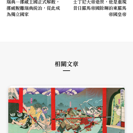
瑞典—挪威王國正式解散，
士丁尼大帝逝世，他是重現
挪威脫離瑞典統治，從此成
昔日羅馬帝國餘暉的東羅馬
為獨立國家
帝國皇帝
相關文章