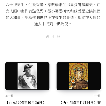
八十後男生，生於香港，靠數學維生卻喜愛研讀歷史，在
旁人眼中也許有點怪異。從小喜愛研究和感受歷史洪流裡
的人和事，認為這個世界正在發生的事情，都能在人類的
過去中找到一點端倪。
W
F
I
e
a
n
b
c
s
s
e
t
i
b
a
t
o
g
e
o
r
k
a
m
上一篇
下一篇
【西元1905年10月26日】
【西元565年11月14日】查