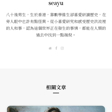
seayu
八十後男生，生於香港，靠數學維生卻喜愛研讀歷史，在
旁人眼中也許有點怪異。從小喜愛研究和感受歷史洪流裡
的人和事，認為這個世界正在發生的事情，都能在人類的
過去中找到一點端倪。
W
F
I
e
a
n
b
c
s
s
e
t
i
b
a
t
o
g
e
o
r
k
a
m
相關文章