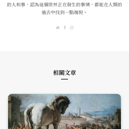
的人和事，認為這個世界正在發生的事情，都能在人類的
過去中找到一點端倪。
W
F
I
e
a
n
b
c
s
s
e
t
i
b
a
t
o
g
e
o
r
k
a
m
相關文章