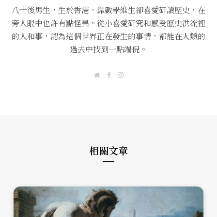
八十後男生，生於香港，靠數學維生卻喜愛研讀歷史，在
旁人眼中也許有點怪異。從小喜愛研究和感受歷史洪流裡
的人和事，認為這個世界正在發生的事情，都能在人類的
過去中找到一點端倪。
W
F
I
e
a
n
b
c
s
s
e
t
i
b
a
t
o
g
e
o
r
k
a
m
相關文章