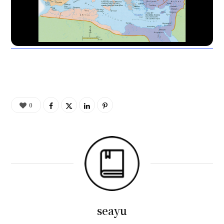
0
seayu