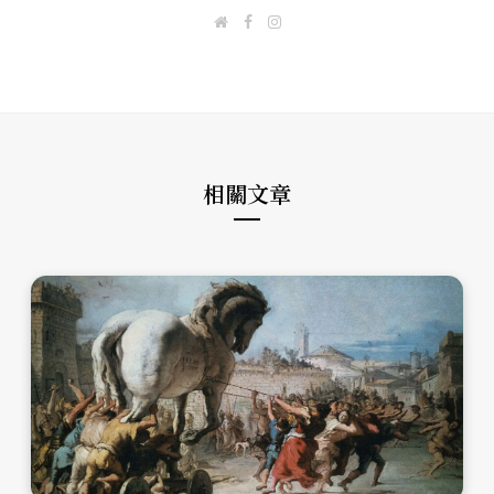
W
F
I
e
a
n
b
c
s
s
e
t
i
b
a
t
o
g
e
o
r
k
a
m
相關文章