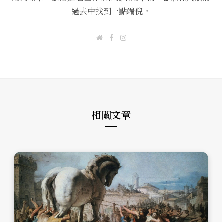
過去中找到一點端倪。
W
F
I
e
a
n
b
c
s
s
e
t
i
b
a
t
o
g
e
o
r
k
a
m
相關文章