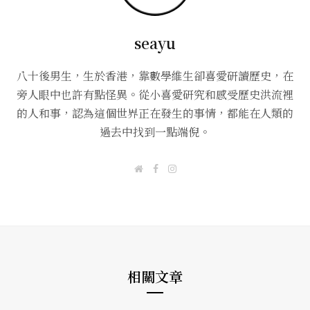
seayu
八十後男生，生於香港，靠數學維生卻喜愛研讀歷史，在
旁人眼中也許有點怪異。從小喜愛研究和感受歷史洪流裡
的人和事，認為這個世界正在發生的事情，都能在人類的
過去中找到一點端倪。
W
F
I
e
a
n
b
c
s
s
e
t
i
b
a
t
o
g
e
o
r
k
a
m
相關文章