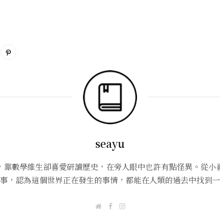
seayu
，靠數學維生卻喜愛研讀歷史，在旁人眼中也許有點怪異。從小
事，認為這個世界正在發生的事情，都能在人類的過去中找到一
W
F
I
e
a
n
b
c
s