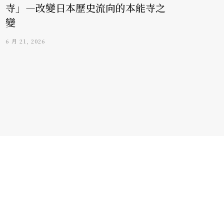
寺」—改變日本歷史流向的本能寺之
變
6 月 21, 2026