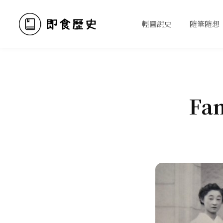
輕圖說史
隨筆隨想
Fam