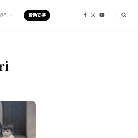
這裡
F
I
Y
贊助支持
a
n
o
c
s
u
e
t
T
b
a
u
o
g
b
o
r
e
k
a
m
ri