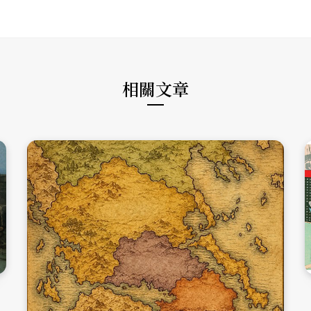
s
e
t
i
b
a
t
o
g
e
o
r
k
a
m
相關文章