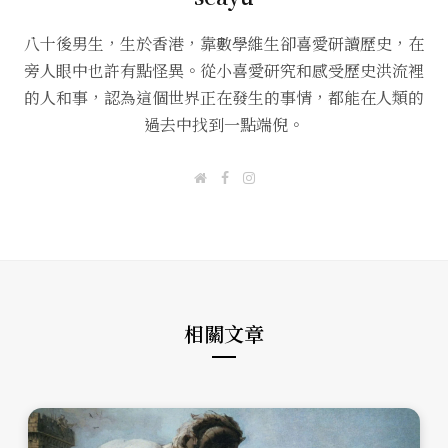
八十後男生，生於香港，靠數學維生卻喜愛研讀歷史，在
旁人眼中也許有點怪異。從小喜愛研究和感受歷史洪流裡
的人和事，認為這個世界正在發生的事情，都能在人類的
過去中找到一點端倪。
W
F
I
e
a
n
b
c
s
s
e
t
i
b
a
t
o
g
e
o
r
k
a
m
相關文章