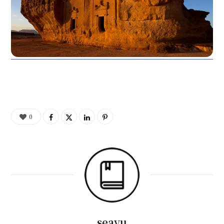
0
seayu