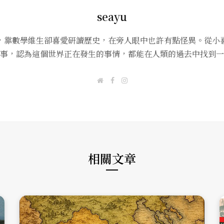
seayu
，靠數學維生卻喜愛研讀歷史，在旁人眼中也許有點怪異。從小
事，認為這個世界正在發生的事情，都能在人類的過去中找到一
W
F
I
e
a
n
b
c
s
s
e
t
i
b
a
t
o
g
e
o
r
k
a
m
相關文章