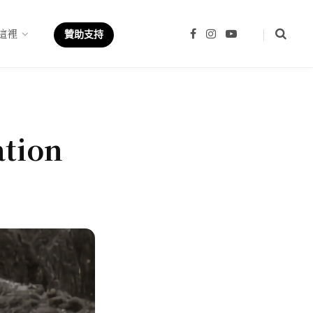
這裡
F
I
Y
贊助支持
a
n
o
c
s
u
e
t
T
b
a
u
o
g
b
o
r
e
k
a
m
ation