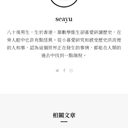
seayu
八十後男生，生於香港，靠數學維生卻喜愛研讀歷史，在
旁人眼中也許有點怪異。從小喜愛研究和感受歷史洪流裡
的人和事，認為這個世界正在發生的事情，都能在人類的
過去中找到一點端倪。
W
F
I
e
a
n
b
c
s
s
e
t
i
b
a
t
o
g
e
o
r
k
a
m
相關文章