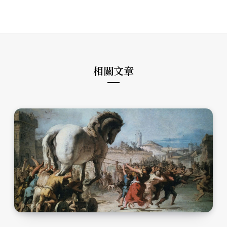
b
c
s
s
e
t
i
b
a
t
o
g
e
o
r
k
a
m
相關文章