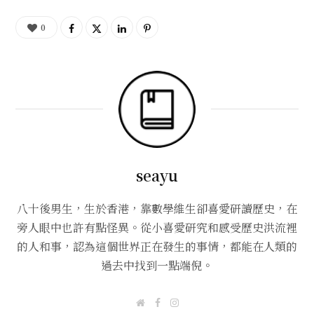
0
seayu
八十後男生，生於香港，靠數學維生卻喜愛研讀歷史，在
旁人眼中也許有點怪異。從小喜愛研究和感受歷史洪流裡
的人和事，認為這個世界正在發生的事情，都能在人類的
過去中找到一點端倪。
W
F
I
e
a
n