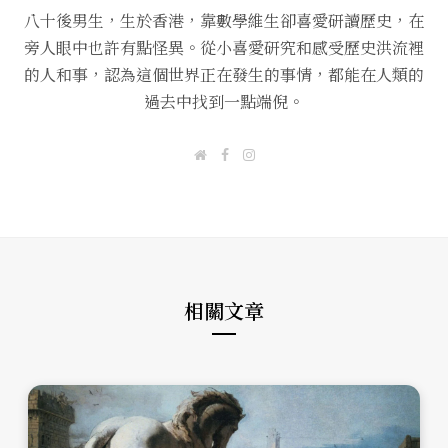
八十後男生，生於香港，靠數學維生卻喜愛研讀歷史，在
旁人眼中也許有點怪異。從小喜愛研究和感受歷史洪流裡
的人和事，認為這個世界正在發生的事情，都能在人類的
過去中找到一點端倪。
W
F
I
e
a
n
b
c
s
s
e
t
i
b
a
t
o
g
e
o
r
k
a
m
相關文章