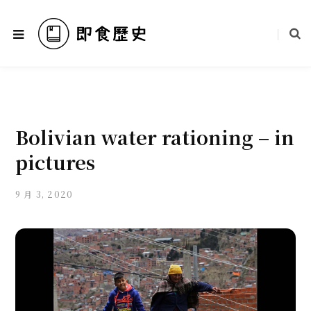
Bolivian water rationing – in
pictures
9 月 3, 2020