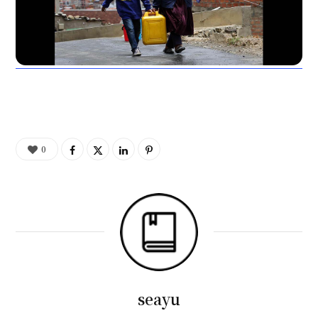
0
seayu