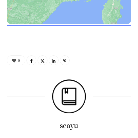
0
seayu