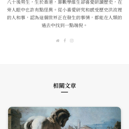
八十後男生，生於香港，靠數學維生卻喜愛研讀歷史，在
旁人眼中也許有點怪異。從小喜愛研究和感受歷史洪流裡
的人和事，認為這個世界正在發生的事情，都能在人類的
過去中找到一點端倪。
W
F
I
e
a
n
b
c
s
s
e
t
i
b
a
t
o
g
e
o
r
k
a
m
相關文章