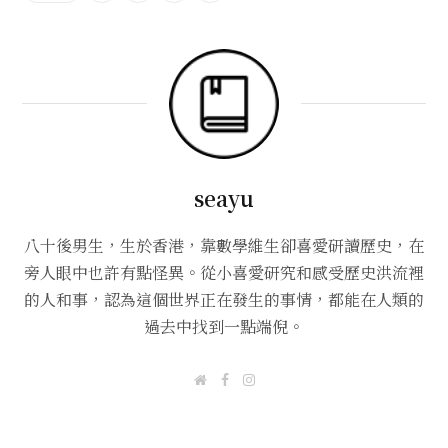
seayu
八十後男生，生於香港，靠數學維生卻喜愛研讀歷史，在
旁人眼中也許有點怪異。從小喜愛研究和感受歷史洪流裡
的人和事，認為這個世界正在發生的事情，都能在人類的
過去中找到一點端倪。
W
F
I
e
a
n
b
c
s
s
e
t
i
b
a