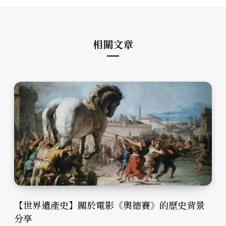
t
o
g
e
o
r
k
a
m
相關文章
【世界遺產史】關於電影《奧德賽》的歷史背景
分享