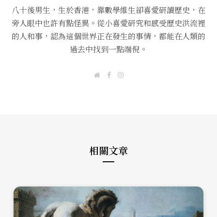
八十後男生，生於香港，靠數學維生卻喜愛研讀歷史，在
旁人眼中也許有點怪異。從小喜愛研究和感受歷史洪流裡
的人和事，認為這個世界正在發生的事情，都能在人類的
過去中找到一點端倪。
W
F
I
e
a
n
b
c
s
s
e
t
i
b
a
t
o
g
e
o
r
k
a
m
相關文章