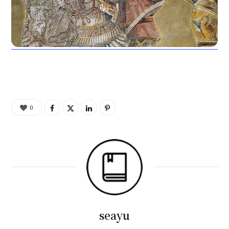
0
seayu