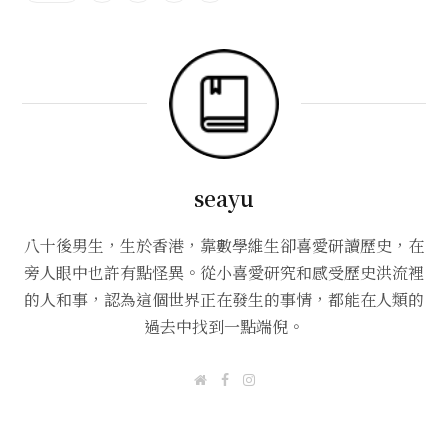
seayu
八十後男生，生於香港，靠數學維生卻喜愛研讀歷史，在
旁人眼中也許有點怪異。從小喜愛研究和感受歷史洪流裡
的人和事，認為這個世界正在發生的事情，都能在人類的
過去中找到一點端倪。
W
F
I
e
a
n
b
c
s
s
e
t
i
b
a