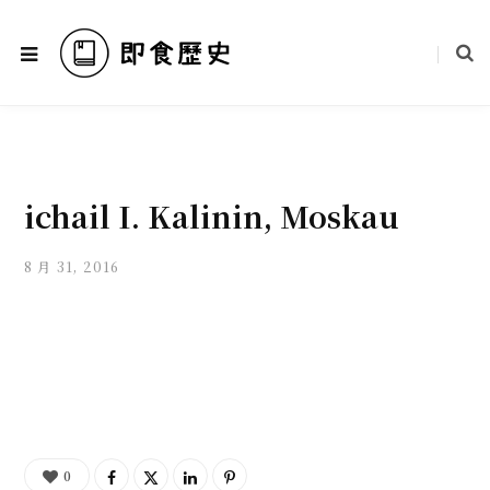
ichail I. Kalinin, Moskau
8 月 31, 2016
0