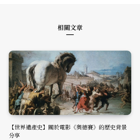
t
o
g
e
o
r
k
a
m
相關文章
【世界遺產史】關於電影《奧德賽》的歷史背景
分享