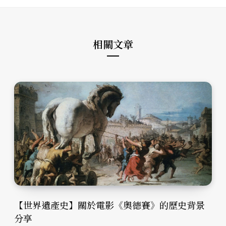
t
o
g
e
o
r
k
a
m
相關文章
【世界遺產史】關於電影《奧德賽》的歷史背景
分享