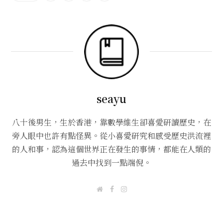
seayu
八十後男生，生於香港，靠數學維生卻喜愛研讀歷史，在
旁人眼中也許有點怪異。從小喜愛研究和感受歷史洪流裡
的人和事，認為這個世界正在發生的事情，都能在人類的
過去中找到一點端倪。
W
F
I
e
a
n
b
c
s
s
e
t
i
b
a