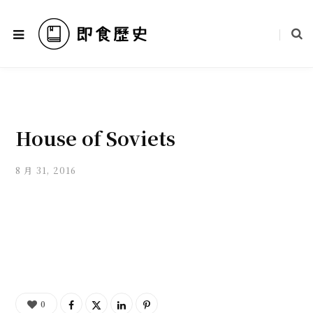
House of Soviets
8 月 31, 2016
0