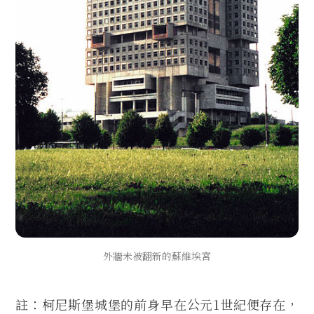
外牆未被翻新的蘇維埃宮
註：柯尼斯堡城堡的前身早在公元1世紀便存在，