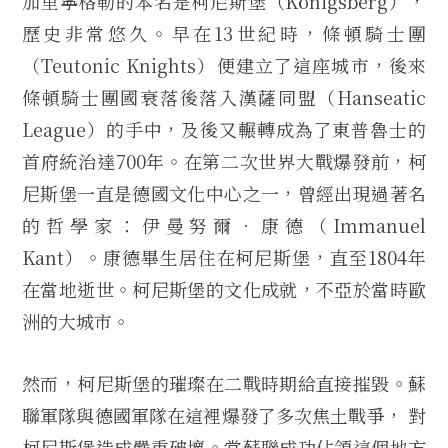
加里寧格勒的本名是柯尼斯堡（Königsberg），
歷史非常悠久。早在13世紀時，條頓騎士團
（Teutonic Knights）便建立了這座城市，後來
條頓騎士團國衰落後落入漢薩同盟（Hanseatic
League）的手中，及後又輾轉成為了東普魯士的
首府統治達700年。在第二次世界大戰爆發前，柯
尼斯堡一直是德國文化中心之一，曾經出現過著名
的哲學家：伊曼努爾．康德（Immanuel
Kant）。康德畢生居住在柯尼斯堡，直至1804年
在當地逝世。柯尼斯堡的文化成就，不亞於當時歐
洲的大城市。
然而，柯尼斯堡的璀璨在二戰時期給直接摧毀。蘇
聯軍隊與德國軍隊在這裡爆發了多次焦土戰爭， 對
柯尼斯堡造成嚴重破壞。當蘇聯成功佔領這個地方