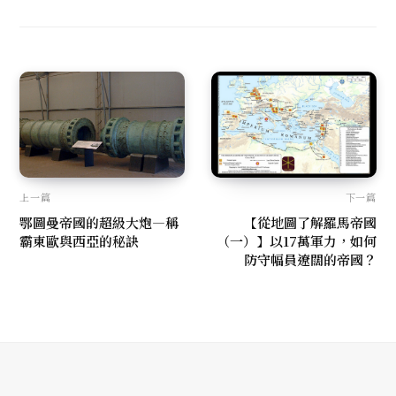
b
c
s
s
e
t
i
b
a
t
o
g
e
o
r
k
a
m
上一篇
下一篇
鄂圖曼帝國的超級大炮—稱
【從地圖了解羅馬帝國
霸東歐與西亞的秘訣
（一）】以17萬軍力，如何
防守幅員遼闊的帝國？