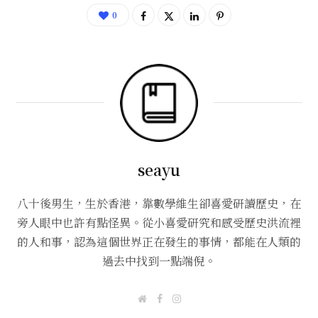
0
seayu
八十後男生，生於香港，靠數學維生卻喜愛研讀歷史，在
旁人眼中也許有點怪異。從小喜愛研究和感受歷史洪流裡
的人和事，認為這個世界正在發生的事情，都能在人類的
過去中找到一點端倪。
W
F
I
e
a
n