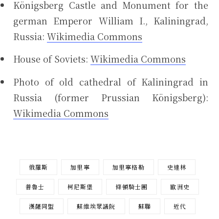
Königsberg Castle and Monument for the
german Emperor William I., Kaliningrad,
Russia:
Wikimedia Commons
House of Soviets:
Wikimedia Commons
Photo of old cathedral of Kaliningrad in
Russia (former Prussian Königsberg):
Wikimedia Commons
俄羅斯
加里寧
加里寧格勒
史達林
普魯士
柯尼斯堡
條頓騎士團
歐洲史
漢薩同盟
蘇維埃眾議院
蘇聯
近代