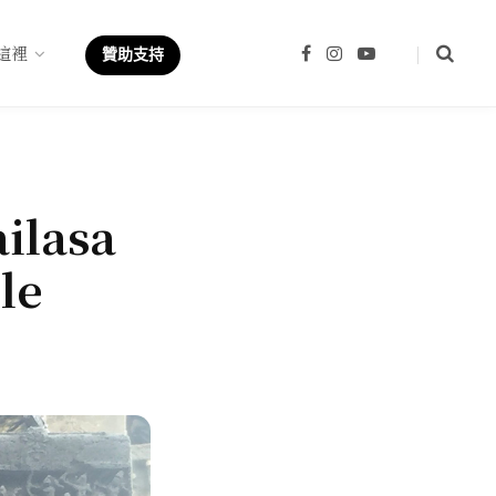
這裡
F
I
Y
贊助支持
a
n
o
c
s
u
e
t
T
b
a
u
o
g
b
o
r
e
k
a
m
ailasa
le