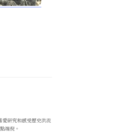
喜愛研究和感受歷史洪流
點端倪。