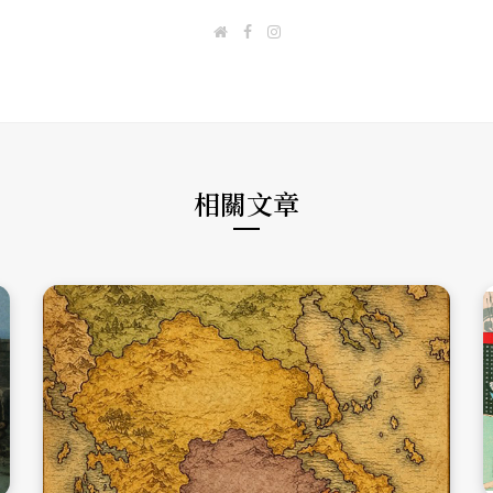
W
F
I
e
a
n
b
c
s
s
e
t
i
b
a
t
o
g
e
o
r
k
a
m
相關文章