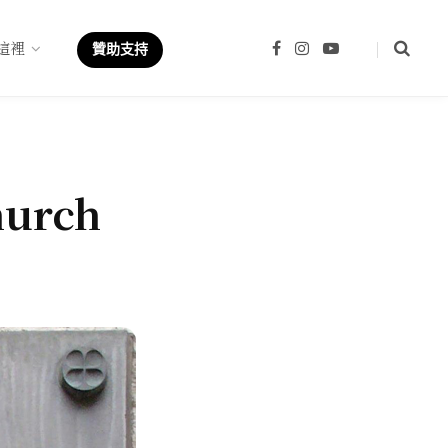
這裡
F
I
Y
贊助支持
a
n
o
c
s
u
e
t
T
b
a
u
o
g
b
o
r
e
k
a
m
hurch