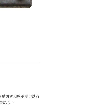
喜愛研究和感受歷史洪流
點端倪。