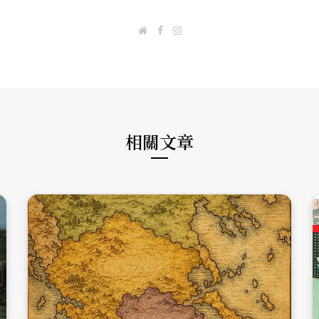
W
F
I
e
a
n
b
c
s
s
e
t
i
b
a
t
o
g
e
o
r
k
a
m
相關文章