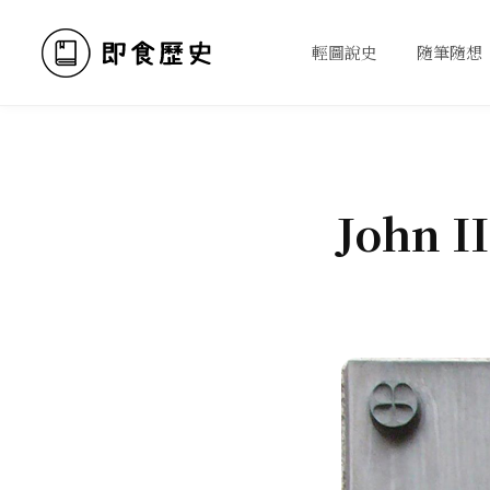
輕圖說史
隨筆隨想
John I