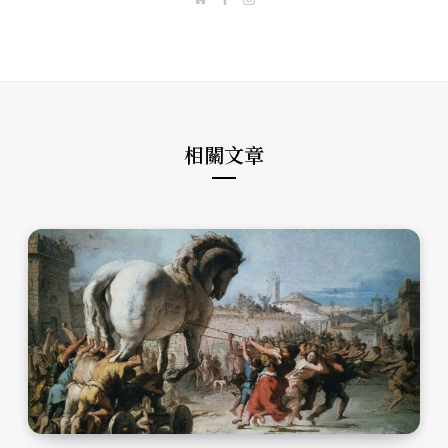
e
a
n
b
c
s
s
e
t
i
b
a
t
o
g
e
o
r
k
a
m
相關文章