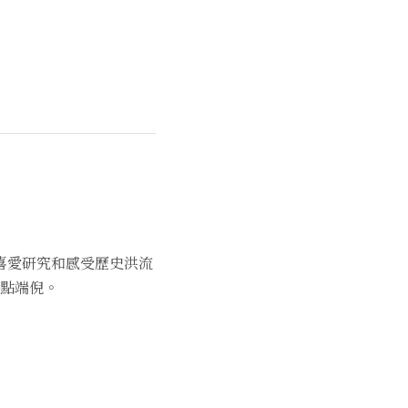
喜愛研究和感受歷史洪流
點端倪。