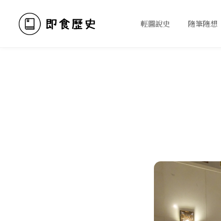
輕圖說史
隨筆隨想