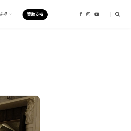
這裡
F
I
Y
贊助支持
a
n
o
c
s
u
e
t
T
b
a
u
o
g
b
o
r
e
k
a
m