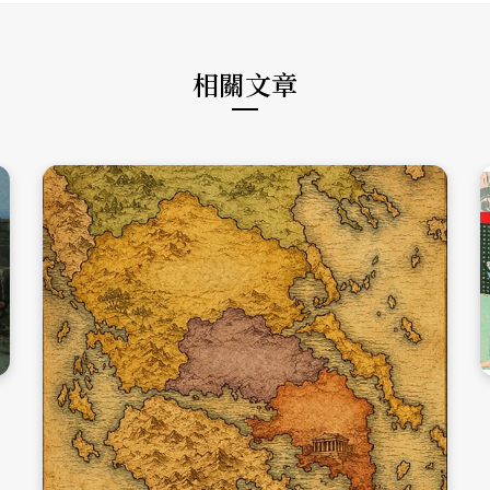
e
o
r
k
a
m
相關文章