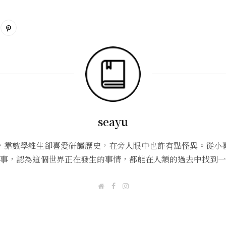
seayu
，靠數學維生卻喜愛研讀歷史，在旁人眼中也許有點怪異。從小
事，認為這個世界正在發生的事情，都能在人類的過去中找到一
W
F
I
e
a
n
b
c
s
s
e
t
i
b
a
t
o
g