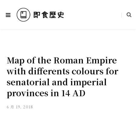
Map of the Roman Empire
with differents colours for
senatorial and imperial
provinces in 14 AD
6 月 19, 2018