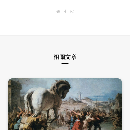
W
F
I
e
a
n
b
c
s
s
e
t
i
b
a
t
o
g
e
o
r
k
a
m
相關文章