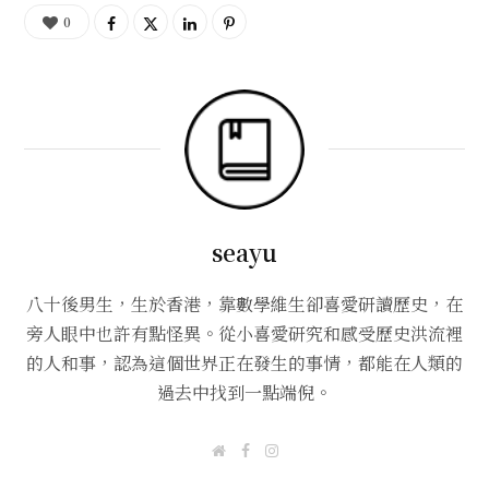
0
seayu
八十後男生，生於香港，靠數學維生卻喜愛研讀歷史，在
旁人眼中也許有點怪異。從小喜愛研究和感受歷史洪流裡
的人和事，認為這個世界正在發生的事情，都能在人類的
過去中找到一點端倪。
W
F
I
e
a
n
b
c
s