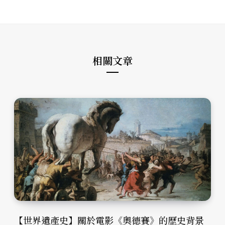
s
e
t
i
b
a
t
o
g
e
o
r
k
a
m
相關文章
【世界遺產史】關於電影《奧德賽》的歷史背景