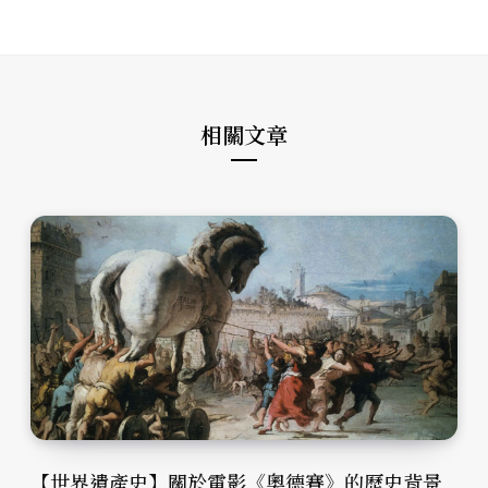
s
e
t
i
b
a
t
o
g
e
o
r
k
a
m
相關文章
【世界遺產史】關於電影《奧德賽》的歷史背景