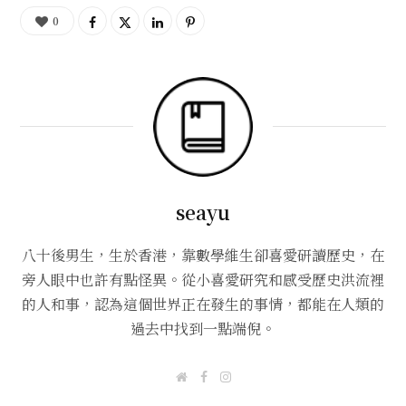
0
seayu
八十後男生，生於香港，靠數學維生卻喜愛研讀歷史，在
旁人眼中也許有點怪異。從小喜愛研究和感受歷史洪流裡
的人和事，認為這個世界正在發生的事情，都能在人類的
過去中找到一點端倪。
W
F
I
e
a
n
b
c
s