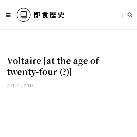
Voltaire [at the age of
twenty-four (?)]
2 月 12, 2018