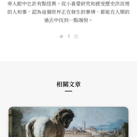
旁人眼中也許有點怪異。從小喜愛研究和感受歷史洪流裡
的人和事，認為這個世界正在發生的事情，都能在人類的
過去中找到一點端倪。
W
F
I
e
a
n
b
c
s
s
e
t
i
b
a
t
o
g
e
o
r
k
a
m
相關文章