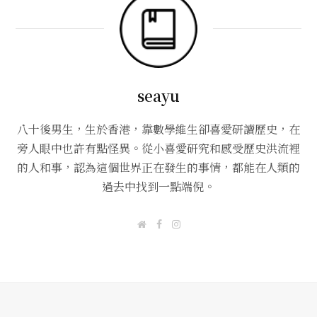
seayu
八十後男生，生於香港，靠數學維生卻喜愛研讀歷史，在
旁人眼中也許有點怪異。從小喜愛研究和感受歷史洪流裡
的人和事，認為這個世界正在發生的事情，都能在人類的
過去中找到一點端倪。
W
F
I
e
a
n
b
c
s
s
e
t
i
b
a
t
o
g
e
o
r
k
a
m