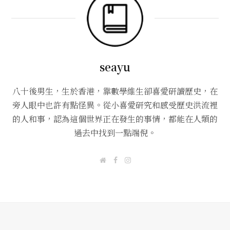
seayu
八十後男生，生於香港，靠數學維生卻喜愛研讀歷史，在
旁人眼中也許有點怪異。從小喜愛研究和感受歷史洪流裡
的人和事，認為這個世界正在發生的事情，都能在人類的
過去中找到一點端倪。
W
F
I
e
a
n
b
c
s
s
e
t
i
b
a
t
o
g
e
o
r
k
a
m