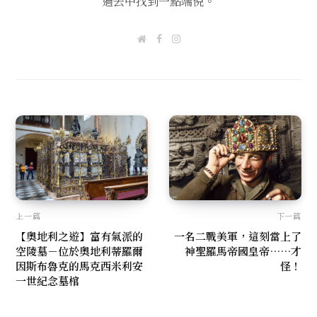
過去中找到一點端倪。
W
F
I
e
a
n
b
c
s
s
e
t
i
b
a
t
o
g
e
o
r
k
a
m
上一篇
下一篇
【奧地利之遊】富有氣派的
一名二戰美軍，這刻當上了
空陵墓－位於奧地利蒂羅爾
神聖羅馬帝國皇帝……才
因斯布魯克的馬克西米利安
怪！
一世紀念墓棺