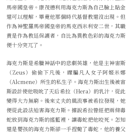
馬帝國皇帝。康茂德利用海克力斯為自己臉上貼金
還可以理解，畢竟他那個時代基督教還沒出現。但
作為神聖羅馬帝國皇帝的馬克西米利安二世，其職
責是作為教廷保護者，自比為異教色彩的海克力斯
便十分突兀了。
海克力斯是希臘神話中的悲劇英雄，他是主神宙斯
（Zeus）偷偷下凡後，矇騙凡人女子阿姬米娜
（Alcmene）所生的私生子。海克力斯出生後被宙
斯設計使他吸吮了天后希拉（Hera）的乳汁，從此
變得大力無窮。後來丈夫的風流事被希拉發現，她
便從此設法迫害海克力斯。據說希拉曾經把兩條毒
蛇放到海克力斯的搖籃裡，讓毒蛇把他咬死。怎知
還是嬰孩的海克力斯卻一手捏斃了毒蛇，他的養父