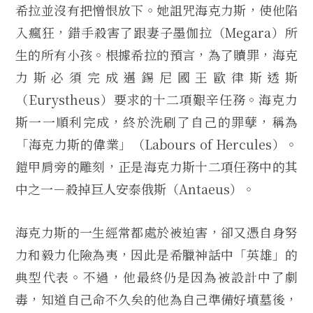
希拉並沒有把憎恨放下。她詛咒海克力斯，使他陷
入瘋狂，錯手殺害了跟妻子墨伽拉（Megara）所
生的所有小孩。根據希拉的預言，為了贖罪，海克
力斯必須完成邁錫尼國王歐律斯透斯
（Eurystheus）要求的十二項艱辛任務。海克力
斯一一順利完成，終於洗刷了自己的罪孽，稱為
「海克力斯的偉業」（Labours of Hercules）。
鎧甲肩旁的雕刻，正是海克力斯十二項任務中的其
中之一－殺掉巨人安泰俄斯（Antaeus）。
海克力斯的一生經常都處於被迫害，卻又憑自身努
力和毅力化險為夷，因此是希臘神話中「英雄」的
典型代表。不過，他最終仍是因為被設計中了劇
毒，知道自己命不久矣的他為自己準備好墳墓後，