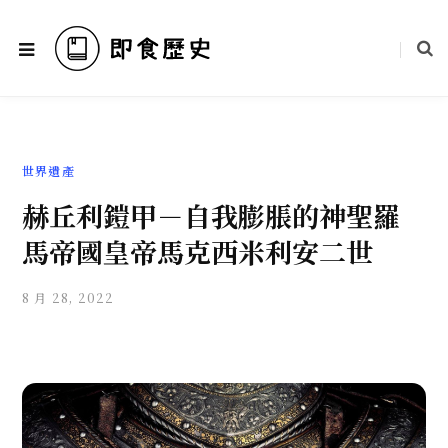
世界遺產
赫丘利鎧甲－自我膨脹的神聖羅
馬帝國皇帝馬克西米利安二世
8 月 28, 2022