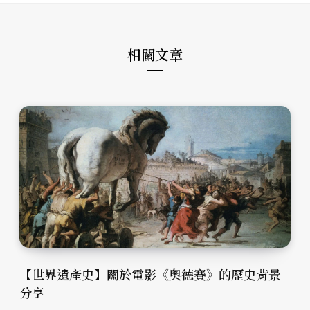
e
o
r
k
a
m
相關文章
【世界遺產史】關於電影《奧德賽》的歷史背景
分享